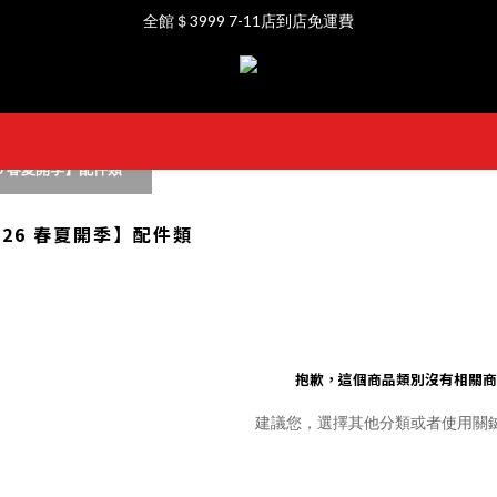
全館＄3999 7-11店到店免運費
全館＄3999 7-11店到店免運費
💳支援信用卡、Apple Pay、網銀轉帳等支付方式
全館＄3999 7-11店到店免運費
026 春夏開季】配件類
2026 春夏開季】配件類
抱歉，這個商品類別沒有相關商
建議您，選擇其他分類或者使用關