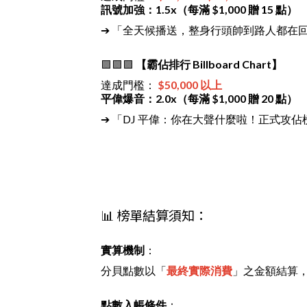
訊號加強：1.5x（每滿 $1,000 贈 15 點）
➔ 「全天候播送，整身行頭帥到路人都在
🟪🟪🟪
【霸佔排行 Billboard Chart】
達成門檻：
$50,000 以上
平偉爆音：2.0x（每滿 $1,000 贈 20 點）
➔ 「DJ 平偉：你在大聲什麼啦！正式攻
📊 榜單結算須知：
實算機制
：
分貝點數以「
最終實際消費
」之金額結算
點數入帳條件
：