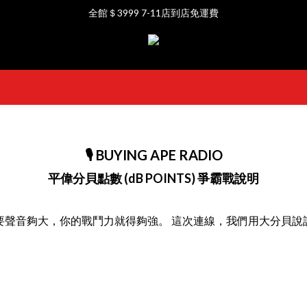
全館＄3999 7-11店到店免運費
全館＄3999 7-11店到店免運費
💳支援信用卡、Apple Pay、網銀轉帳等支付方式
全館＄3999 7-11店到店免運費
🎙️ BUYING APE RADIO
平偉分貝點數 (dB POINTS) 爭霸戰說明
要聲音夠大，你的戰鬥力就得夠強。 這次連線，我們用大分貝說