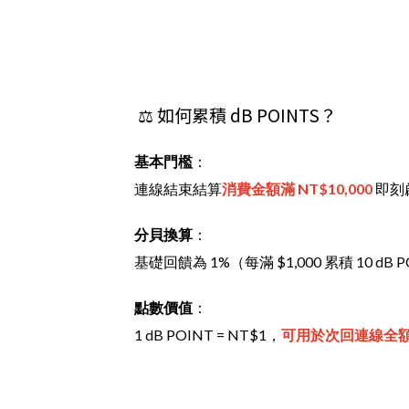
⚖️ 如何累積 dB POINTS？
基本門檻
：
連線結束結算
消費金額滿 NT$10,000
即刻
分貝換算
：
基礎回饋為 1%（每滿 $1,000 累積 10 dB 
點數價值
：
1 dB POINT = NT$1，
可用於次回連線全