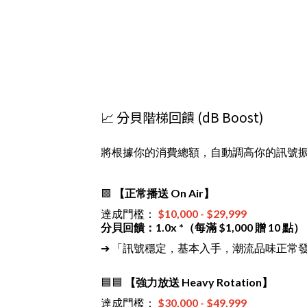
📈 分貝階梯回饋 (dB Boost)
將根據你的消費總額，自動調高你的訊號
🟩
【正常播送 On Air】
達成門檻：
$10,000 - $29,999
分貝回饋：1.0x *（每滿 $1,000 贈 10 點）
➔ 「訊號穩定，基本入手，潮流品味正常
🟦🟦
【強力放送 Heavy Rotation】
達成門檻：
$30,000 - $49,999