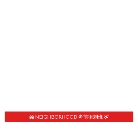
📖 NEIGHBORHOOD 考前衝刺班 💯