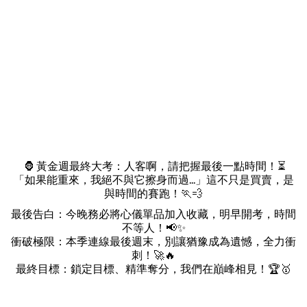
🦍 黃金週最終大考：人客啊，請把握最後一點時間！⏳
「如果能重來，我絕不與它擦身而過...」這不只是買賣，是
與時間的賽跑！🏃💨
最後告白：今晚務必將心儀單品加入收藏，明早開考，時間
不等人！📢✨
衝破極限：本季連線最後週末，別讓猶豫成為遺憾，全力衝
刺！🚀🔥
最終目標：鎖定目標、精準奪分，我們在巔峰相見！🏆🥇