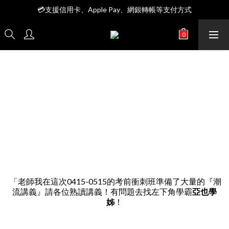
全館＄3999 7-11店到店免運費
💳支援信用卡、Apple Pay、網銀轉帳等支付方式
全館＄3999 7-11店到店免運費
「老師我在這次0415-0515的考前衝刺班準備了大量的『潮
流講義』請各位熟讀講義！有問題去找左下角學霸
亞也學
姊
！