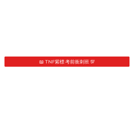
📖 TNF紫標 考前衝刺班 💯