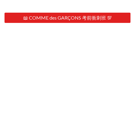
📖 COMME des GARÇONS 考前衝刺班 💯